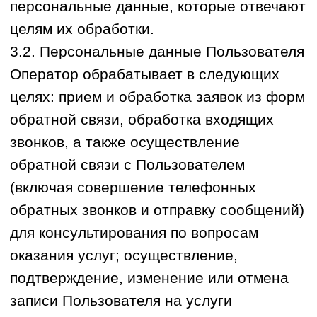
сервисов.
4.4. Пользователь вправе в любой
момент отозвать свое согласие или
ограничить сбор метрических данных.
Для этого Пользователь может изменить
настройки своего веб-браузера
(заблокировать или ограничить
сохранение файлов cookie).
4.5. Отключение или блокировка файлов
cookie может привести к тому, что
отдельные функции или сервисы Сайта
будут работать некорректно или станут
недоступны. Отказ от использования
метрических программ не лишает
Пользователя права продолжать
использование Сайта в доступном
объеме.
5.Права Пользователя (Субъекта
персональных данных).