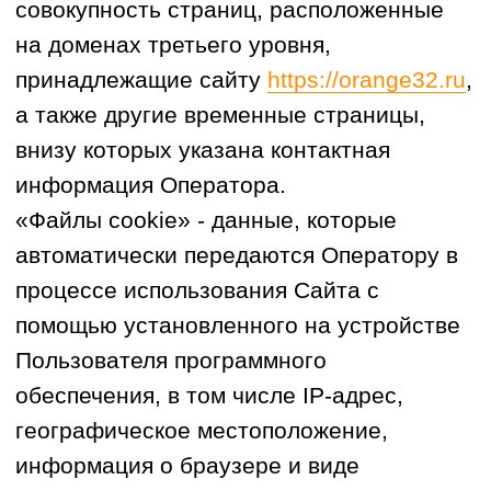
Пользователя (компьютер, мобильное
устройство), с которого осуществляется
доступ к Сайту.
«Услуга» – услуги, оказываемые
Оператором Пользователям в рамках его
основной деятельности, информация о
которых представлена на Сайте, при
условии соблюдения требований
законодательства РФ.
2.Принципы и условия обработки
персональных данных.
2.1. Обработка персональных данных
Оператором осуществляется на основе
следующих принципов:
законности и справедливой основы;
ограничения обработки персональных
данных достижением конкретных,
заранее определенных и законных
целей;
недопущения обработки персональных