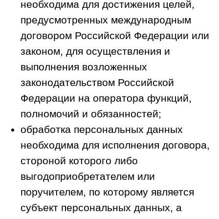
выраженного согласия Пользователя);
соблюдение требований
законодательства Российской Федерации
3.3. Оператор обрабатывает следующие
категории персональных данных
Пользователей:
3.3.1. Персональные данные,
предоставляемые Пользователем
самостоятельно (при заполнении форм
обратной связи):
Фамилия, имя, отчество;
Номер мобильного телефона.
3.3.2. Электронные пользовательские
данные (технические сведения),
собираемые автоматически в процессе
использования Сайта: IP-адрес; данные
файлов cookie; информация о браузере
Пользователя (или иной программе, с
помощью которой осуществляется доступ