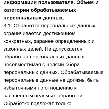
системы аналитики, включая
программное средство
«Яндекс.Метрика», а также технологию
файлов cookie.
4.2. Основанием для обработки данных,
является согласие Пользователя.
Пользователь выражает свое согласие
путем совершения конклюдентных
действий - нажатия кнопки
подтверждения на всплывающем
баннере (Cookie-баннере) при первом
посещении Сайта либо продолжения
пользования Сайтом при наличии такого
баннера.
4.3. Обработка технических данных и
файлов cookie сторонними метрическими
сервисами осуществляется также в
соответствии с политиками
конфиденциальности и условиями
использования правообладателей этих