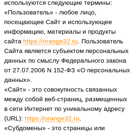
помощью установленного на устройстве
Пользователя программного
обеспечения, в том числе IP-адрес,
географическое местоположение,
информация о браузере и виде
операционной системы устройства
Пользователя, технические
характеристики оборудования и
программного обеспечения,
используемых Пользователем, дата и
время доступа к Сайту.
«Яндекс.Метрика» - метрическое
программное средство, предназначенное
для сбора и анализа данных о
посещаемости и поведении
Пользователя на Сайте.
«IP-адрес» - уникальный сетевой адрес
узла в компьютерной сети,
идентифицирующий устройство