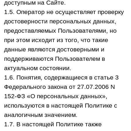
информацию, материалы и продукты
сайта
https://orange32.ru
. Пользователь
Сайта является субъектом персональных
данных по смыслу Федерального закона
от 27.07.2006 N 152-ФЗ «О персональных
данных».
«Сайт» - это совокупность связанных
между собой веб-страниц, размещенных
в сети Интернет по уникальному адресу
(URL):
https://orange32.ru
.
«Субдомены» - это страницы или
совокупность страниц, расположенные
на доменах третьего уровня,
принадлежащие сайту
https://orange32.ru
,
а также другие временные страницы,
внизу которых указана контактная
информация Оператора.
«Файлы cookie» - данные, которые
автоматически передаются Оператору в
процессе использования Сайта с