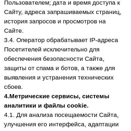
решений, порождающих юридические
последствия в отношении субъекта
персональных данных или иным образом
затрагивающих его права и законные
интересы, за исключением случаев,
предусмотренных федеральными
законами, или при наличии согласия в
письменной форме субъекта
персональных данных.
5.4. Если Пользователь считает, что
Оператор осуществляет обработку его
персональных данных с нарушением
требований Федерального закона от
27.07.2006 N 152-ФЗ «О персональных
данных» или иным образом нарушает его
права и свободы, Пользователь вправе
обжаловать действия или бездействие
Оператора в уполномоченный орган по
защите прав субъектов персональных
данных или в судебном порядке.