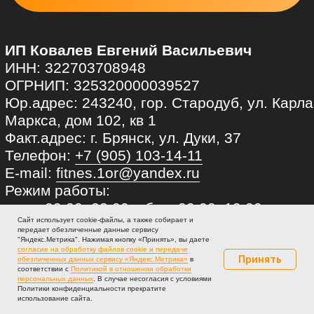
Сайт использует cookie-файлы, а также собирает и
передает обезличенные данные сервису
"Яндекс.Метрика". Нажимая кнопку «Принять», вы даете
согласие на обработку файлов cookie и передаче
Принять
обезличенных данных сервису «Яндекс.Метрика»
в
соответствии с
Политикой в отношении обработки
персональных данных
. В случае несогласия с условиями
Политики конфиденциальности прекратите
использование сайта.