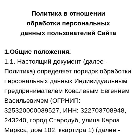
Политика в отношении
обработки персональных
данных пользователей Сайта
1.Общие положения.
1.1. Настоящий документ (далее -
Политика) определяет порядок обработки
персональных данных Индивидуальным
предпринимателем Ковалевым Евгением
Васильевичем (ОГРНИП:
325320000039527, ИНН: 322703708948,
243240, город Стародуб, улица Карла
Маркса, дом 102, квартира 1) (далее -
Оператор) на сайте в информационно-
телекоммуникационной сети Интернет по
адресу:
https://orange32.ru
(включая его
субдомены) (далее - Сайт).
1.2. Настоящая Политика разработана в
соответствии с Федеральным законом от