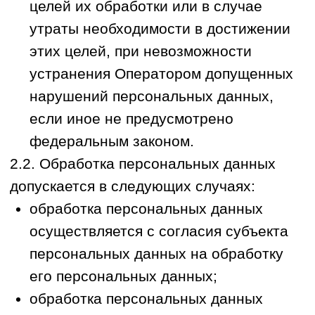
персональные данные, которые отвечают
целям их обработки.
3.2. Персональные данные Пользователя
Оператор обрабатывает в следующих
целях: прием и обработка заявок из форм
обратной связи, обработка входящих
звонков, а также осуществление
обратной связи с Пользователем
(включая совершение телефонных
обратных звонков и отправку сообщений)
для консультирования по вопросам
оказания услуг; осуществление,
подтверждение, изменение или отмена
записи Пользователя на услуги
Оператора; направление технических и
информационных уведомлений,
связанных с процессом оказания услуг и
работой Сайта; направление рекламных
рассылок на указанный номер телефона
(при условии получения отдельного