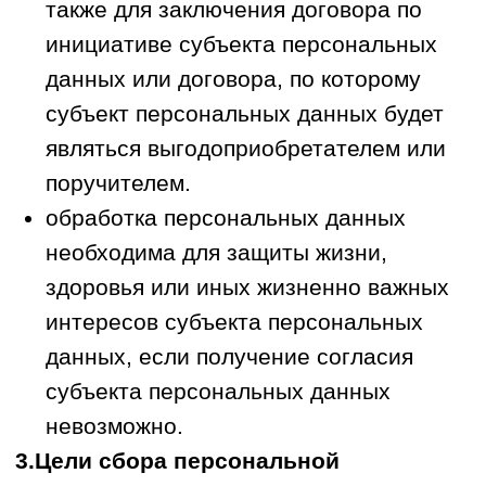
к Сайту); технические характеристики
оборудования и программного
обеспечения, используемых
Пользователем; дата и время доступа к
Сайту, адреса запрашиваемых страниц,
история запросов и просмотров на
Сайте.
3.4. Оператор обрабатывает IP-адреса
Посетителей исключительно для
обеспечения безопасности Сайта,
защиты от спама и ботов, а также для
выявления и устранения технических
сбоев.
4.Метрические сервисы, системы
аналитики и файлы cookie.
4.1. Для анализа посещаемости Сайта,
улучшения его интерфейса, адаптации
контента и повышения эффективности
клиентского обслуживания Оператор
использует метрические программы и