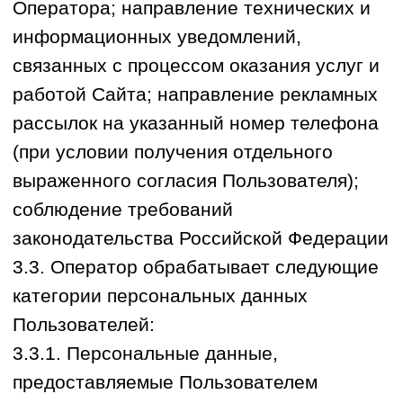
5.1. Субъект персональных данных имеет
право на получение у Оператора
информации, касающейся обработки его
персональных данных, если такое право
не ограничено в соответствии с
федеральными законами. Субъект
персональных данных вправе требовать
от Оператора уточнения его
персональных данных, их блокирования
или уничтожения в случае, если
персональные данные являются
неполными, устаревшими, неточными,
незаконно полученными или не являются
необходимыми для заявленной цели
обработки, а также принимать
предусмотренные законом меры по
защите своих прав.
5.2. Субъект персональных данных может
в любое время отозвать согласие на
обработку персональных данных,